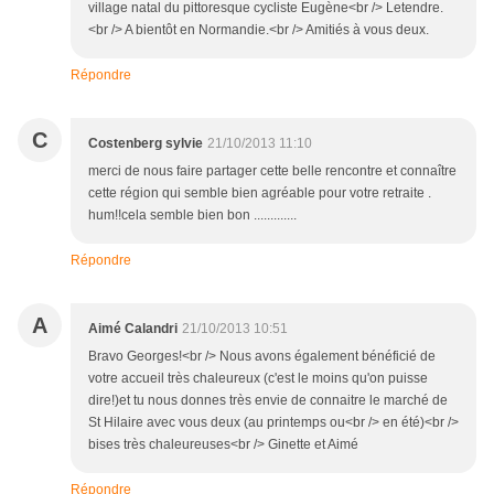
village natal du pittoresque cycliste Eugène<br /> Letendre.
<br /> A bientôt en Normandie.<br /> Amitiés à vous deux.
Répondre
C
Costenberg sylvie
21/10/2013 11:10
merci de nous faire partager cette belle rencontre et connaître
cette région qui semble bien agréable pour votre retraite .
hum!!cela semble bien bon .............
Répondre
A
Aimé Calandri
21/10/2013 10:51
Bravo Georges!<br /> Nous avons également bénéficié de
votre accueil très chaleureux (c'est le moins qu'on puisse
dire!)et tu nous donnes très envie de connaitre le marché de
St Hilaire avec vous deux (au printemps ou<br /> en été)<br />
bises très chaleureuses<br /> Ginette et Aimé
Répondre