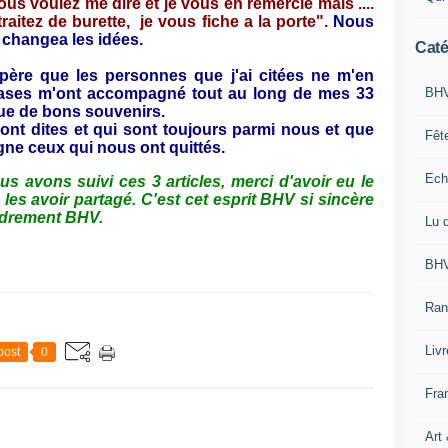
us voulez me dire et je vous en remercie mais ....
raitez de burette,
je vous fiche a la porte".
Nous
i changea les idées.
Caté
'espère que les personnes que j'ai citées ne m'en
BHV
ases m'ont accompagné tout au long de mes 33
que de bons souvenirs.
ont dites et qui sont toujours parmi nous et que
Fêt
ne ceux qui nous ont quittés.
Ech
us avons suivi ces 3 articles, merci d'avoir eu le
les avoir partagé. C'est cet esprit BHV si sincère
cadrement BHV.
Lu 
BHV
Ran
Liv
post
0
Fra
Art