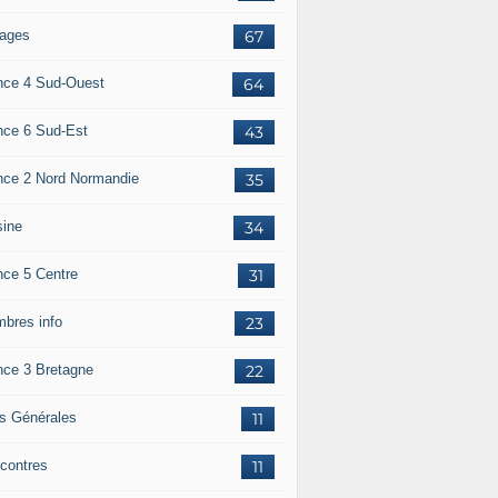
ages
67
nce 4 Sud-Ouest
64
nce 6 Sud-Est
43
nce 2 Nord Normandie
35
sine
34
nce 5 Centre
31
bres info
23
nce 3 Bretagne
22
os Générales
11
contres
11