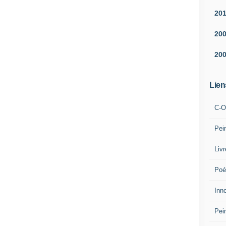
20
20
20
Lien
C-O
Pei
Liv
Poé
Inn
Pei