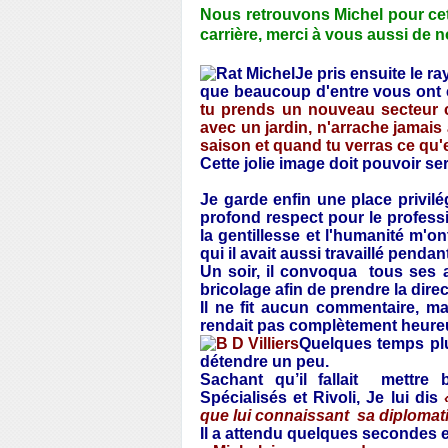
Nous retrouvons Michel pour cet
carrière, merci à vous aussi de 
Je pris ensuite le r
que beaucoup d'entre vous on
tu prends un nouveau secteur 
avec un jardin, n'arrache jamais
saison et quand tu verras ce qu'e
Cette jolie image doit pouvoir s
Je garde enfin une place priv
profond respect pour le professi
la gentillesse et l'humanité m
qui il avait aussi travaillé penda
Un soir, il convoqua
tous ses 
bricolage afin de prendre la dir
Il ne fit aucun commentaire, m
rendait pas complètement heure
Quelques temps plus 
détendre un peu.
Sachant qu’il fallait
mettre 
Spécialisés et Rivoli, Je lui dis
que lui connaissant
sa diplomati
Il a attendu quelques secondes e