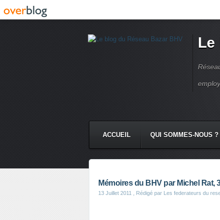
Le
Réseau
employ
ACCUEIL
QUI SOMMES-NOUS ?
Mémoires du BHV par Michel Rat, 
13 Juillet 2011
, Rédigé par Les federateurs du res