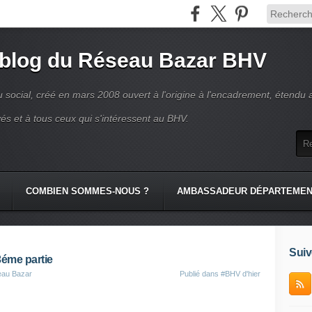
 blog du Réseau Bazar BHV
 social, créé en mars 2008 ouvert à l'origine à l'encadrement, étendu 
és et à tous ceux qui s'intéressent au BHV.
COMBIEN SOMMES-NOUS ?
AMBASSADEUR DÉPARTEME
Suiv
3éme partie
eau Bazar
Publié dans
#BHV d'hier