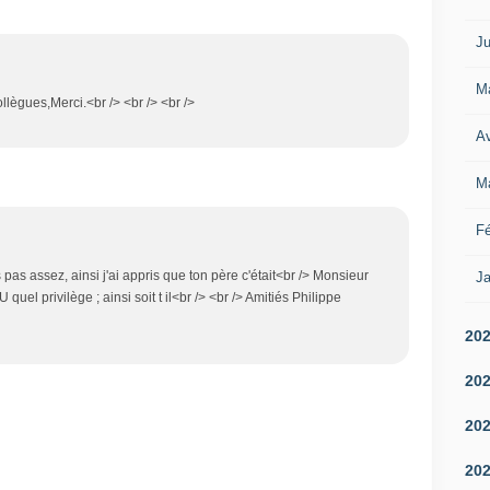
Ju
M
lègues,Merci.<br /> <br /> <br />
Av
M
Fé
 pas assez, ainsi j'ai appris que ton père c'était<br /> Monsieur
Ja
rivilège ; ainsi soit t il<br /> <br /> Amitiés Philippe
20
20
20
20