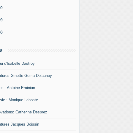
10
09
08
s
ui d'Isabelle Dastroy
ntures Ginette Goma-Delauney
res : Antoine Eminian
sie : Monique Lahoste
ovations: Catherine Desprez
ntures Jacques Boissin