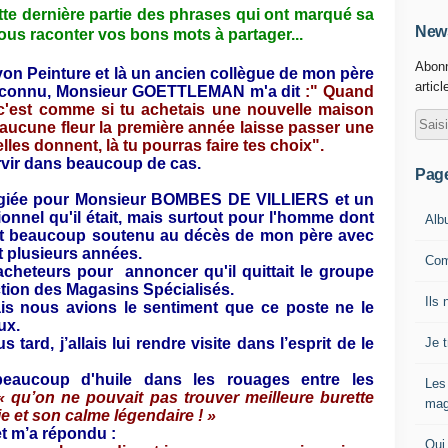
te dernière partie des phrases qui ont marqué sa
News
nous raconter vos bons mots à partager...
Abonn
ayon Peinture et là un ancien collègue de mon père
articl
t connu, Monsieur GOETTLEMAN m'a dit
:
" Quand
c'est comme si tu achetais une nouvelle maison
 aucune fleur la première année laisse passer une
lles donnent, là tu pourras faire tes choix"
.
ervir dans beaucoup de cas.
Pag
ilégiée pour Monsieur BOMBES DE VILLIERS et un
onnel qu'il était, mais surtout pour l'homme dont
Alb
'ont beaucoup soutenu au décès de mon père avec
nt plusieurs années.
Com
acheteurs pour
annoncer qu'il quittait le groupe
ection des Magasins Spécialisés.
Ils 
ais nous avions le sentiment que ce poste ne le
ux.
Je 
tard, j’allais lui rendre visite dans l’esprit de le
beaucoup d'huile dans les rouages entre les
Les
« qu’on ne pouvait pas trouver meilleure burette
mag
e et son calme légendaire ! »
t m’a répondu :
Qui