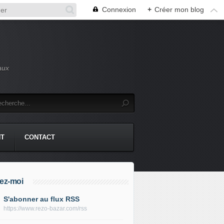
Connexion
+
Créer mon blog
aux
NT
CONTACT
ez-moi
S'abonner au flux RSS
https://www.rezo-bazar.com/rss