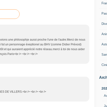
Fra
Pass
Div
Ani
avions une philosophje aussi proche l'une de l'autre.Merci de nous
Ast
ui fut un personnage éxeptionel au BHV (comme Didier Prévost)
 tôt et qui auraient apprécié notre réseau.merci à toi de nous aider
nçois Paris<br /> <br /> <br />
San
Cin
Arch
20
 DE VILLERS.<br /> <br /> <br />
A
Ju