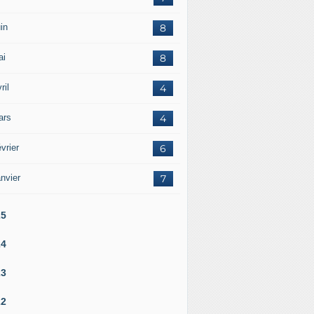
in
8
ai
8
ril
4
ars
4
vrier
6
nvier
7
25
24
23
22