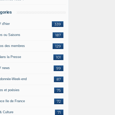
gories
 d'hier
339
es ou Saisons
187
os des membres
129
dans la Presse
101
 news
99
donnée-Week-end
87
res et poésies
75
nce Ile de France
72
 & Culture
71