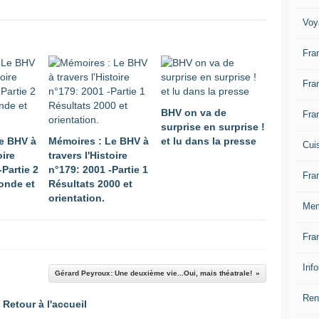
Voy
Fra
Fra
BHV on va de
Fra
surprise en surprise !
e BHV à
Mémoires : Le BHV à
et lu dans la presse
Cui
oire
travers l'Histoire
-Partie 2
n°179: 2001 -Partie 1
Fra
onde et
Résultats 2000 et
orientation.
Mem
Fra
Inf
Gérard Peyroux: Une deuxième vie...Oui, mais théatrale!
Ren
Retour à l'accueil