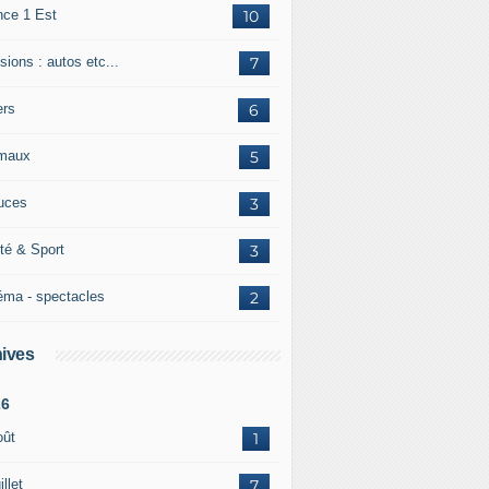
nce 1 Est
10
ions : autos etc...
7
ers
6
maux
5
uces
3
té & Sport
3
éma - spectacles
2
ives
26
oût
1
illet
7