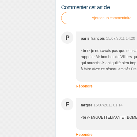
Commenter cet article
Ajouter un commentaire
P
paris françois
15/07/2011 14:20
<br /> je ne savais pas que nous 
rappeler Mr bombes de Villiers q
qui nous<br /> ont quitté bien trop
à faire vivre ce réseau.amitiés Fra
Répondre
F
fargier
15/07/2011 01:14
<br /> MrGOETTELMAN,ET BOMBES
Répondre