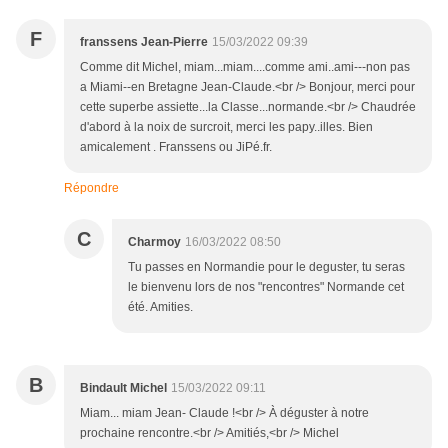
F
franssens Jean-Pierre
15/03/2022 09:39
Comme dit Michel, miam...miam....comme ami..ami---non pas
a Miami--en Bretagne Jean-Claude.<br /> Bonjour, merci pour
cette superbe assiette...la Classe...normande.<br /> Chaudrée
d'abord à la noix de surcroit, merci les papy..illes. Bien
amicalement . Franssens ou JiPé.fr.
Répondre
C
Charmoy
16/03/2022 08:50
Tu passes en Normandie pour le deguster, tu seras
le bienvenu lors de nos "rencontres" Normande cet
été. Amities.
B
Bindault Michel
15/03/2022 09:11
Miam... miam Jean- Claude !<br /> À déguster à notre
prochaine rencontre.<br /> Amitiés,<br /> Michel