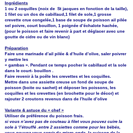
Ingrédients
1 ou 2 coquilles (noix de St jacques en fonction de la taille),
1 filet ou un dos de cabillaud,1 filet de sole,1 grosse
crevette crue congelée,1 base de soupe de poisson ail pilée
sel poivre, court bouillon, 1 poignée d’échalote hachée,
(pour le poisson et faire revenir à part et déglacer avec une
goutte de cidre ou de vin blanc)
Préparation
Faire une marinade d’ail pilée & d’huile d’olive, saler poivrer
y mettre les
« gambas ». Pendant ce temps pocher le cabillaud et la sole
dans le court- bouillon .
Faire revenir à la poêle les crevettes et les coquilles.
Mettre dans une assiette creuse un fond de soupe de
poisson (boite ou sachet) et déposer les poissons, les
coquilles et les crevettes (en brochette pour le décor) et
rajouter 2 croutons revenus dans de l’huile d’olive
Variante & astuce du « chef »
Utiliser de préférence du poisson frais.
si vous n’avez pas de couteau à filet vous pouvez cuire la
sole à ‘l’étouffé .entre 2 assiettes comme pour les bébés,
vous pouvez vous servir du micro-onde, la cuisson de la