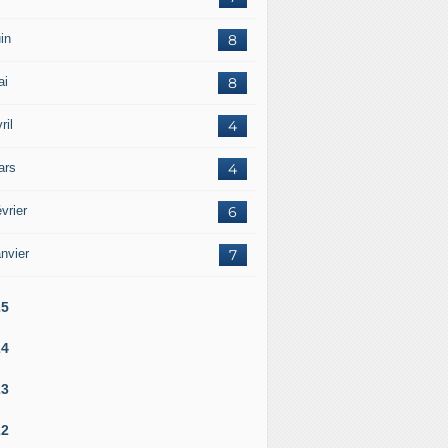
in
8
ai
8
ril
4
ars
4
vrier
6
nvier
7
25
24
23
22