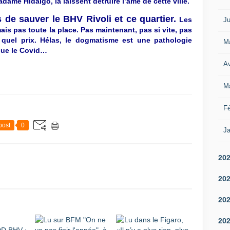
adame Hidalgo, la laissent détruire l’âme de cette ville.
s de sauver le BHV Rivoli et ce quartier.
Les
Ju
ais pas toute la place. Pas maintenant, pas si vite, pas
quel prix. Hélas, le dogmatisme est une pathologie
M
 que le Covid…
Av
M
Fé
post
0
Ja
20
20
20
20