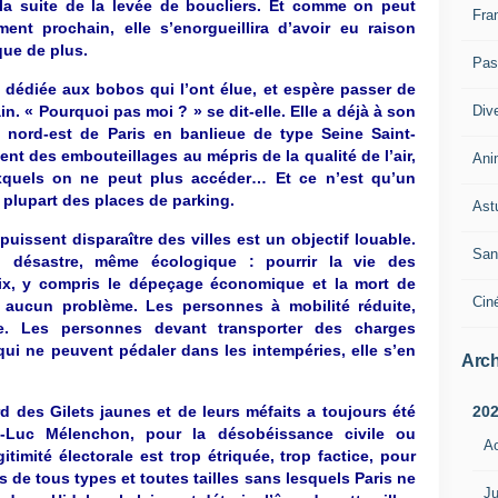
à la suite de la levée de boucliers. Et comme on peut
Fra
ent prochain, elle s’enorgueillira d’avoir eu raison
que de plus.
Pass
 dédiée aux bobos qui l’ont élue, et espère passer de
Div
ain. « Pourquoi pas moi ? » se dit-elle. Elle a déjà à son
le nord-est de Paris en banlieue de type Seine Saint-
ent des embouteillages au mépris de la qualité de l’air,
Ani
xquels on ne peut plus accéder… Et ce n’est qu’un
 plupart des places de parking.
Ast
puissent disparaître des villes est un objectif louable.
San
 désastre, même écologique : pourrir la vie des
rix, y compris le dépeçage économique et la mort de
Cin
se aucun problème. Les personnes à mobilité réduite,
e. Les personnes devant transporter des charges
 qui ne peuvent pédaler dans les intempéries, elle s’en
Arch
20
d des Gilets jaunes et de leurs méfaits a toujours été
n-Luc Mélenchon, pour la désobéissance civile ou
A
itimité électorale est trop étriquée, trop factice, pour
 de tous types et toutes tailles sans lesquels Paris ne
Ju