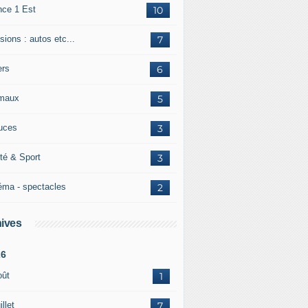
nce 1 Est
10
ions : autos etc...
7
ers
6
maux
5
uces
3
té & Sport
3
éma - spectacles
2
ives
26
oût
1
illet
7