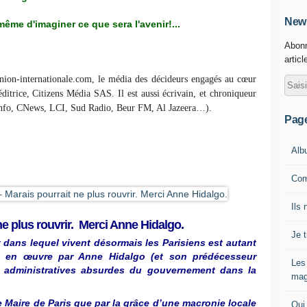
News
 même d'imaginer ce que sera l'avenir!...
Abonn
articl
ion-internationale.com, le média des décideurs engagés au cœur
 éditrice, Citizens Média SAS. Il est aussi écrivain, et chroniqueur
Info, CNews, LCI, Sud Radio, Beur FM, Al Jazeera…).
Pag
Alb
Com
Ils 
ne plus rouvrir. Merci Anne Hidalgo.
Je 
 dans lequel vivent désormais les Parisiens est autant
se en œuvre par Anne Hidalgo (et son prédécesseur
Les
 administratives absurdes du gouvernement dans la
mag
e Maire de Paris que par la grâce d’une macronie locale
Qui