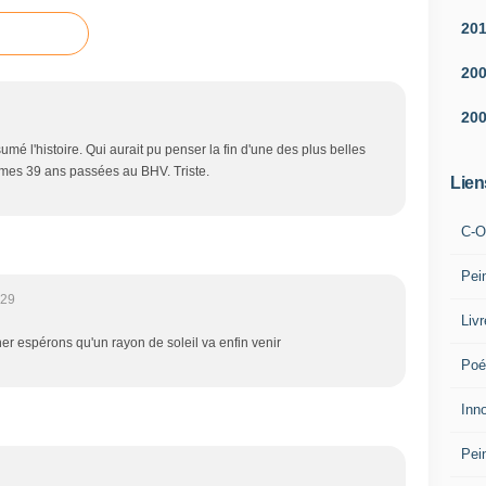
20
20
20
é l'histoire. Qui aurait pu penser la fin d'une des plus belles
s mes 39 ans passées au BHV. Triste.
Lien
C-O
Pei
:29
Liv
er espérons qu'un rayon de soleil va enfin venir
Poé
Inn
Pei