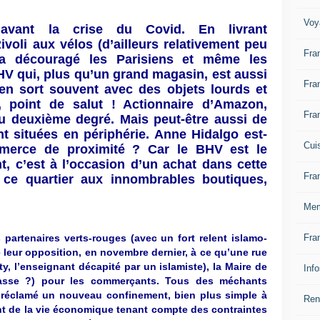
Voy
vant la crise du Covid. En livrant
voli aux vélos (d’ailleurs relativement peu
Fra
a découragé les Parisiens et même les
HV qui, plus qu’un grand magasin, est aussi
Fra
en sort souvent avec des objets lourds et
, point de salut ! Actionnaire d’Amazon,
Fra
u deuxième degré. Mais peut-être aussi de
t situées en périphérie. Anne Hidalgo est-
Cui
merce de proximité ? Car le BHV est le
, c’est à l’occasion d’un achat dans cette
Fra
 ce quartier aux innombrables boutiques,
Mem
Fra
partenaires verts-rouges (avec un fort relent islamo-
 leur opposition, en novembre dernier, à ce qu’une rue
y, l’enseignant décapité par un islamiste), la Maire de
Inf
lasse ?) pour les commerçants. Tous des méchants
e réclamé un nouveau confinement, bien plus simple à
Ren
 de la vie économique tenant compte des contraintes