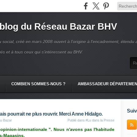
 blog du Réseau Bazar BHV
 social, créé en mars 2008 ouvert à l'origine à l'encadrement, étendu 
és et à tous ceux qui s'intéressent au BHV.
COMBIEN SOMMES-NOUS ?
AMBASSADEUR DÉPARTEME
Suiv
is pourrait ne plus rouvrir. Merci Anne Hidalgo.
au Bazar
Publié dans
#Lu dans la Presse
"
opinion-internationale ". Nous n'avons pas l'habitude
ds-Magasins.