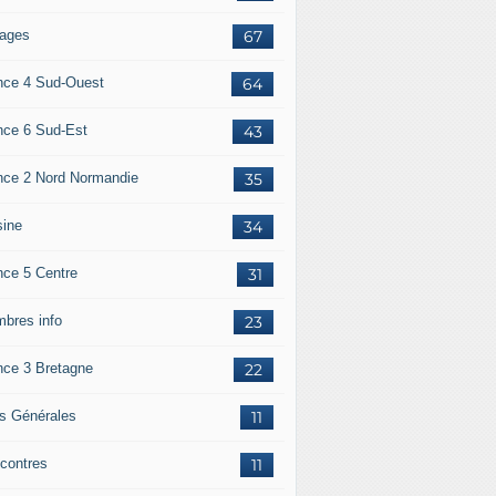
ages
67
nce 4 Sud-Ouest
64
nce 6 Sud-Est
43
nce 2 Nord Normandie
35
sine
34
nce 5 Centre
31
bres info
23
nce 3 Bretagne
22
os Générales
11
contres
11