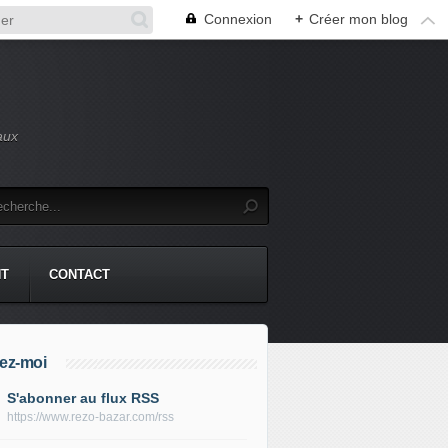
Connexion
+
Créer mon blog
aux
NT
CONTACT
ez-moi
S'abonner au flux RSS
https://www.rezo-bazar.com/rss