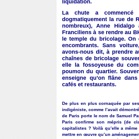
liquidation.
La chute a commencé a
dogmatiquement la rue de Ri
nombreux), Anne Hidalgo 
Franciliens à se rendre au B
le temple du bricolage. On 
encombrants. Sans voiture
avons-nous dit, à prendre a
chaînes de bricolage souven
elle la fossoyeuse du com
poumon du quartier. Souvent
enseigne qu’on flâne dans
cafés et restaurants.
De plus en plus cornaquée par ses 
indigéniste, comme l’avait démontré
de Paris porte le nom de Samuel Pat
Paris confirme son mépris (de c
capitalistes ? Voilà qu’elle a mêm
mettre en œuvre qu’un aménagement