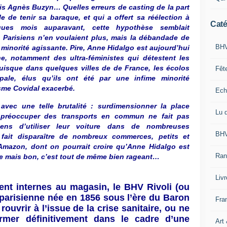
s Agnès Buzyn… Quelles erreurs de casting de la part
 de tenir sa baraque, et qui a offert sa réélection à
Caté
ques mois auparavant, cette hypothèse semblait
s Parisiens n’en voulaient plus, mais la débandade de
BHV
 minorité agissante. Pire, Anne Hidalgo est aujourd’hui
he, notamment des ultra-féministes qui détestent les
uisque dans quelques villes de de France, les écolos
Fêt
pale, élus qu’ils ont été par une infime minorité
sme Covidal exacerbé.
Ech
vec une telle brutalité : surdimensionner la place
Lu 
préoccuper des transports en commun ne fait pas
iens d’utiliser leur voiture dans de nombreuses
BHV
 fait disparaître de nombreux commerces, petits et
mazon, dont on pourrait croire qu’Anne Hidalgo est
Ran
le mais bon, c’est tout de même bien rageant…
Liv
nt internes au magasin, le BHV Rivoli (ou
n parisienne née en 1856 sous l’ère du Baron
Fra
uvrir à l’issue de la crise sanitaire, ou ne
rmer définitivement dans le cadre d’une
Art