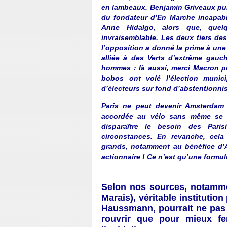
en lambeaux. Benjamin Griveaux pui
du fondateur d’En Marche incapable
Anne Hidalgo, alors que, quel
invraisemblable. Les deux tiers de
l’opposition a donné la prime à une
alliée à des Verts d’extrême gauc
hommes : là aussi, merci Macron p
bobos ont volé l’élection munici
d’électeurs sur fond d’abstentionni
Paris ne peut devenir Amsterdam a
accordée au vélo sans même se 
disparaître le besoin des Paris
circonstances. En revanche, cela
grands, notamment au bénéfice d’A
actionnaire ! Ce n’est qu’une formu
Selon nos sources, notamme
Marais), véritable institutio
Haussmann, pourrait ne pas ro
rouvrir que pour mieux fe