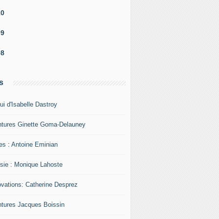
10
09
08
s
ui d'Isabelle Dastroy
ntures Ginette Goma-Delauney
res : Antoine Eminian
sie : Monique Lahoste
ovations: Catherine Desprez
ntures Jacques Boissin