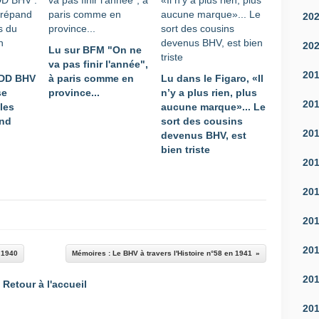
20
20
Lu sur BFM "On ne
va pas finir l'année",
20
JDD BHV
à paris comme en
Lu dans le Figaro, «Il
se
province...
n’y a plus rien, plus
20
les
aucune marque»... Le
and
sort des cousins
20
devenus BHV, est
bien triste
20
20
20
20
n 1940
Mémoires : Le BHV à travers l'Histoire n°58 en 1941
20
Retour à l'accueil
20