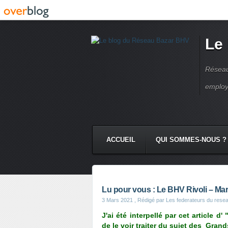
Le
Réseau
employ
ACCUEIL
QUI SOMMES-NOUS ?
Lu pour vous : Le BHV Rivoli – Mara
3 Mars 2021
, Rédigé par Les federateurs du rese
J'ai été interpellé par cet article d' 
de le voir traiter du sujet des Gran