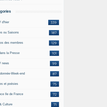
gories
 d'hier
339
es ou Saisons
187
os des membres
129
dans la Presse
101
 news
99
donnée-Week-end
87
res et poésies
75
nce Ile de France
72
 & Culture
71