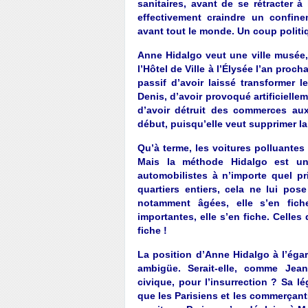
sanitaires, avant de se rétracter 
effectivement craindre un confinem
avant tout le monde. Un coup politi
Anne Hidalgo veut une ville musée,
l’Hôtel de Ville à l’Élysée l’an proch
passif d’avoir laissé transformer 
Denis, d’avoir provoqué artificiellem
d’avoir détruit des commerces au
début, puisqu’elle veut supprimer la
Qu’à terme, les voitures polluantes 
Mais la méthode Hidalgo est un
automobilistes à n’importe quel p
quartiers entiers, cela ne lui po
notamment âgées, elle s’en fich
importantes, elle s’en fiche. Celles
fiche !
La position d’Anne Hidalgo à l’égar
ambigüe. Serait-elle, comme Jea
civique, pour l’insurrection ? Sa lég
que les Parisiens et les commerçants