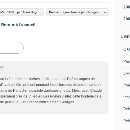
20
Mémoires du BHV: L’évolution du magasin jusqu’en 1968…par Alain Dégranges 5/5
Poème : rayon Jouets par Georges Guyot
20
Retour à l'accueil
Lien
C-O
Pei
33
Liv
ur la fonderie de cloches de Villedieu Les Poêles auprès de
ge d'avoir pu être présent pendant les différentes étapes de la<br />
Poé
 Dame de Paris J'en possède quelques photos. Merci Jean Claude
sseraient près de Villedieu Les Poêles visitez cette fonderie cela
Inn
n reste plus que 3 en France Amicalement Georges
Pei
Pei