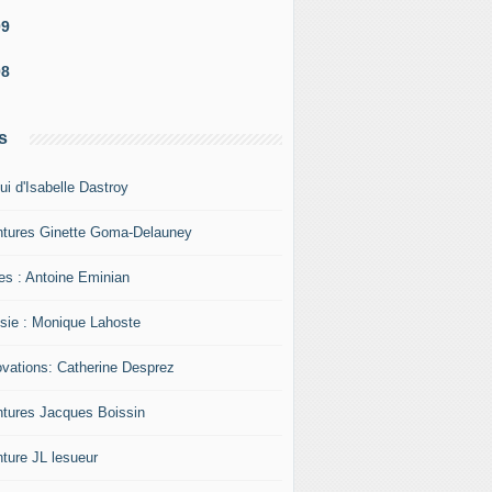
09
08
s
ui d'Isabelle Dastroy
ntures Ginette Goma-Delauney
res : Antoine Eminian
sie : Monique Lahoste
ovations: Catherine Desprez
ntures Jacques Boissin
nture JL lesueur