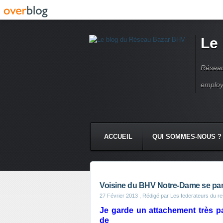
Le
Réseau
employ
ACCUEIL
QUI SOMMES-NOUS ?
Voisine du BHV Notre-Dame se par
27 Février 2013
, Rédigé par Les federateurs du r
Je garde un attachement très par
de