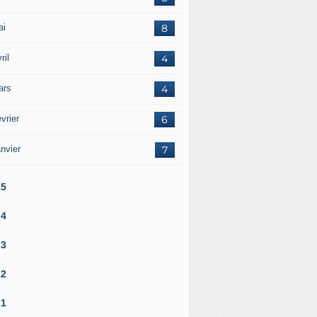
ai
8
ril
4
ars
4
vrier
6
nvier
7
25
24
23
22
21