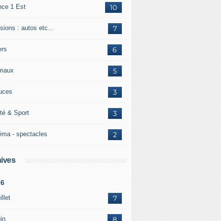
nce 1 Est
10
ions : autos etc...
7
ers
6
maux
5
uces
3
té & Sport
3
éma - spectacles
2
ives
26
illet
7
in
8