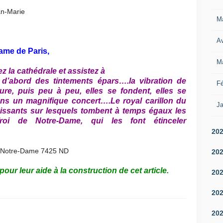
M
Av
ame de Paris,
M
 la cathédrale et assistez à
t d’abord des tintements épars….la vibration de
Fé
re, puis peu à peu, elles se fondent, elles se
dans un
magnifique concert….Le royal carillon du
Ja
ndissants sur lesquels tombent à temps égaux les
roi de Notre-Dame, qui les font étinceler
20
20
pour leur aide à la construction de cet
article.
20
20
20