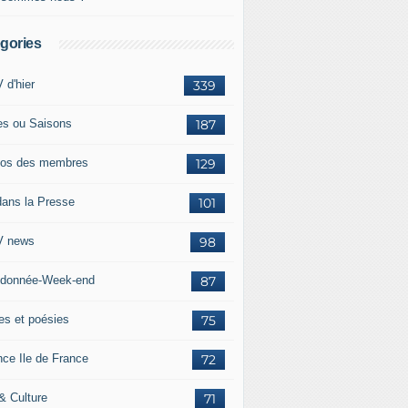
gories
 d'hier
339
es ou Saisons
187
os des membres
129
dans la Presse
101
 news
98
donnée-Week-end
87
res et poésies
75
nce Ile de France
72
 & Culture
71