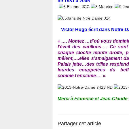
de 1981 à 2005
Victor Hugo écrit dans Notre-D
« …. Montez …d’où vous dominiez
l’éveil des carillons…. Ce son
chaque cloche monte droite, pu
mêlent,….elles s’amalgament 
Palais jette…des trilles resple
lourdes couppetées du beff
comme
l’enclume…. »
Merci à Florence et Jean-Claude 
Partager cet article