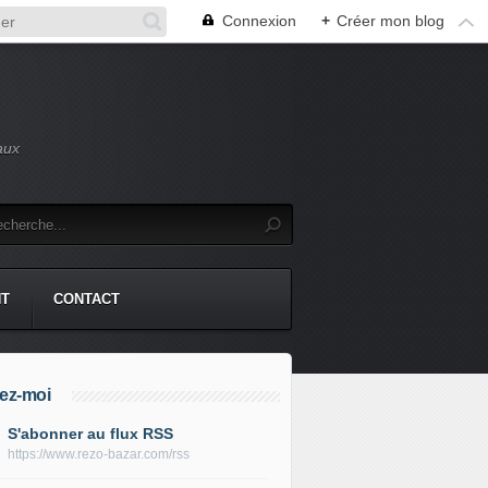
Connexion
+
Créer mon blog
aux
NT
CONTACT
ez-moi
S'abonner au flux RSS
https://www.rezo-bazar.com/rss