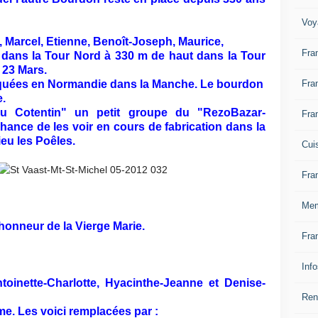
Voy
 Marcel, Etienne, Benoît-Joseph, Maurice,
Fra
s dans la Tour Nord à 330 m de haut dans la Tour
 23 Mars.
Fra
riquées en Normandie dans la Manche. Le bourdon
e.
du Cotentin" un petit groupe du "RezoBazar-
Fra
chance de les voir en cours de fabrication dans la
ieu les Poêles.
Cui
Fra
Mem
honneur de la Vierge Marie.
Fra
Inf
oinette-Charlotte, Hyacinthe-Jeanne et Denise-
Ren
. Les voici remplacées par :