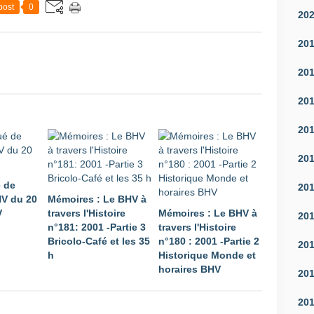
post
0
20
20
20
20
20
20
 de
20
HV du 20
Mémoires : Le BHV à
V
travers l'Histoire
Mémoires : Le BHV à
20
n°181: 2001 -Partie 3
travers l'Histoire
Bricolo-Café et les 35
n°180 : 2001 -Partie 2
20
h
Historique Monde et
horaires BHV
20
20