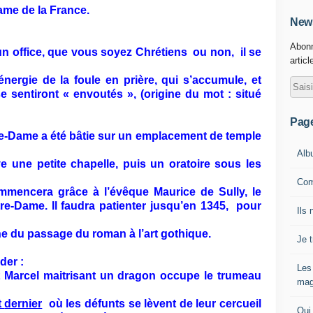
me de la France.
News
Abonn
un office, que vous soyez Chrétiens ou non, il se
articl
ergie de la foule en prière, qui s’accumule, et
e sentiront « envoutés », (origine du mot : situé
Pag
-Dame a été bâtie sur un emplacement de temple
Alb
e une petite chapelle, puis un oratoire sous les
Com
mmencera grâce à l’évêque Maurice de Sully, le
re-Dame. Il faudra patienter jusqu’en 1345, pour
Ils 
e du passage du roman à l’art gothique.
Je 
der :
Les
t
Marcel maitrisant un dragon occupe le trumeau
mag
t
dernier
où les défunts se lèvent de leur cercueil
Qui