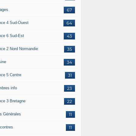
ages
67
nce 4 Sud-Ouest
64
nce 6 Sud-Est
43
nce 2 Nord Normandie
35
sine
34
nce 5 Centre
31
bres info
23
nce 3 Bretagne
22
os Générales
11
contres
11