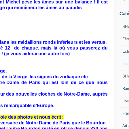
aint Michel pèse les âmes sur une balance ! Il est
nge qui
emmènera les âmes au paradis.
Caté
BHV
Fêt
dans les médaillons ronds inférieurs et les vertus,
té 12 de chaque, mais là où vous passerez du
Ech
 (je vous aiderai une autre fois).
Lu 
rge,
BHV
 de la Vierge, les signes du zodiaque etc…
re-Dame de Paris qui est loin de ce que nous
Ran
our des nouvelles cloches de Notre-Dame, auprès
Liv
s remarquable d’Europe.
Fra
oie des photos
et nous écrit :
niversaire de Notre Dame de Paris que le Bourdon
Art
el l'autre Bourdon resté en place depuis 330 ans