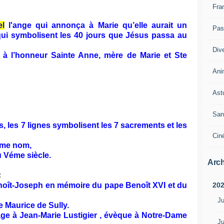
Fra
el
l'ange
qui annonça à Marie qu’elle aurait un
Pass
qui symbolisent les 40 jours que Jésus passa au
Div
 à
l’honneur Sainte Anne, mère de Marie et Ste
Ani
Ast
San
, les 7 lignes symbolisent les 7 sacrements et les
Cin
ême nom,
u Véme siècle.
Arch
20
oît-Joseph en mémoire du pape Benoît XVI et du
Ju
e Maurice
de Sully.
ge à
Jean-Marie Lustigier , évèque à Notre-Dame
Ju