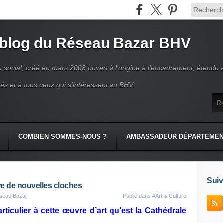
 blog du Réseau Bazar BHV
 social, créé en mars 2008 ouvert à l'origine à l'encadrement, étendu 
és et à tous ceux qui s'intéressent au BHV.
COMBIEN SOMMES-NOUS ?
AMBASSADEUR DÉPARTEME
Suiv
e de nouvelles cloches
eseau Bazar
Publié dans
#Art & Culture
ticulier à cette œuvre d’art qu’est la Cathédrale