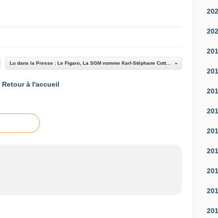
20
20
20
Lu dans la Presse : Le Figaro, La SGM nomme Karl-Stéphane Cottendin au BHV
20
Retour à l'accueil
20
20
20
20
20
20
20