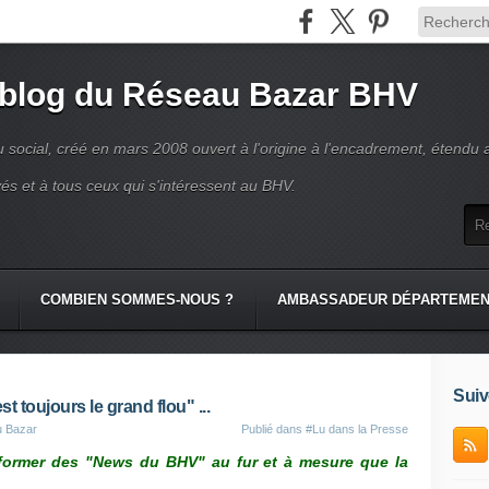
 blog du Réseau Bazar BHV
 social, créé en mars 2008 ouvert à l'origine à l'encadrement, étendu 
és et à tous ceux qui s'intéressent au BHV.
COMBIEN SOMMES-NOUS ?
AMBASSADEUR DÉPARTEME
Suiv
 toujours le grand flou" ...
u Bazar
Publié dans
#Lu dans la Presse
nformer des "News du BHV" au fur et à mesure que la