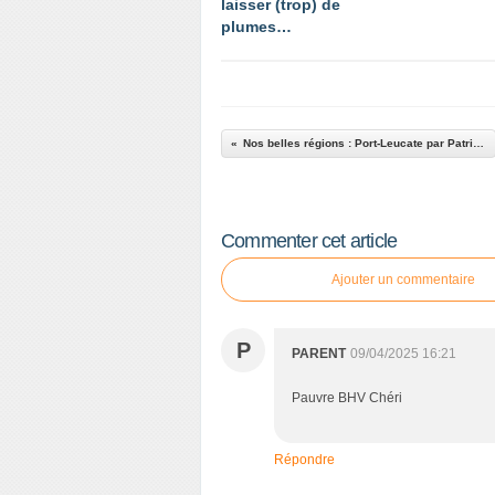
laisser (trop) de
plumes…
Nos belles régions : Port-Leucate par Patrick Léault.
Commenter cet article
Ajouter un commentaire
P
PARENT
09/04/2025 16:21
Pauvre BHV Chéri
Répondre