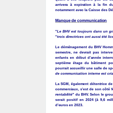
arri
v
era
à
expiration
à la fin d
notamment
av
ec
la
Caisse
des
D
é
M
a
n
q
u
e
de
c
o
mmunic
a
ti
o
n
"
Le
BHV
es
t
t
oujours
dans un
g
"
t
rois
direc
t
rices
ont
aussi
é
t
é
li
L
e
déména
g
ement
du
BHV Homme
semest
r
e
,
ne
de
v
rait
pas
inter
v
e
enfants en début
d’
ann
ée
interr
septième
éta
g
e
du bâtiment
po
pourrait
accueillir
une
salle
de
sp
de
communica
t
ion
in
t
erne
es
t
cri
L
a
SGM,
é
g
alement
détentrice
d
commerciaux
,
s’est
de son
côté
f
ren
t
abili
t
é
"
du
BH
V.
Selon le
gr
o
u
serait
positif en 2024 (à 9,6
mil
d’e
ur
os
en 2023.