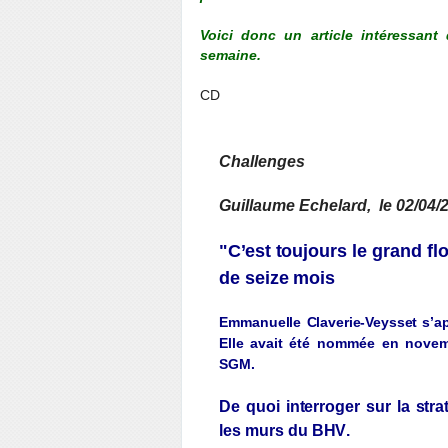
Voici donc un article intéressan
semaine.
CD
Challenges
Guillaume Echelard, le 02/04/
"
C
’
e
s
t
to
u
jo
urs
le
gr
a
nd
flo
de
s
e
i
ze
mois
Emmanuelle
Cla
v
erie-Ve
y
sset
s’a
Elle
a
v
ait
été
nommée en
no
v
em
SGM.
De quoi
interro
g
er
sur la
stra
les murs du
BHV
.