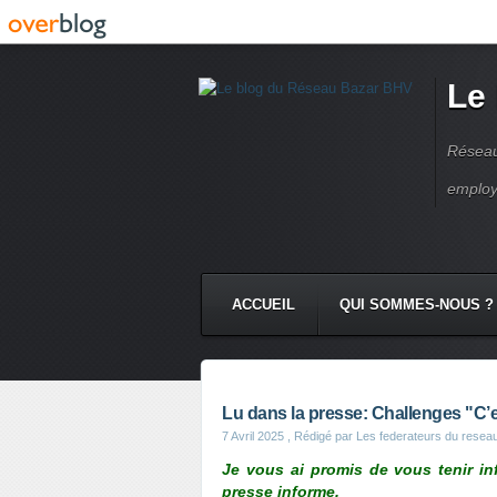
Le
Réseau
employ
ACCUEIL
QUI SOMMES-NOUS ?
Lu dans la presse: Challenges "C’est
7 Avril 2025
, Rédigé par Les federateurs du resea
Je vous ai promis de vous tenir i
presse informe.