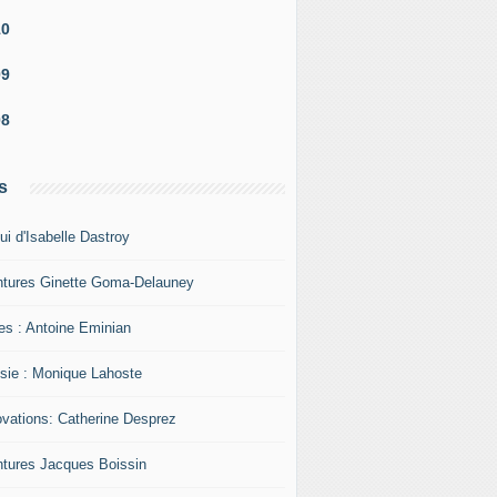
10
09
08
s
ui d'Isabelle Dastroy
ntures Ginette Goma-Delauney
res : Antoine Eminian
sie : Monique Lahoste
ovations: Catherine Desprez
ntures Jacques Boissin