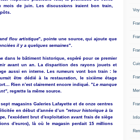
u mois de juin.
L
es
discussions
iraient
bon
train
,
Voy
pôts
.
Fra
Fra
rand
flou
ar
t
is
t
ique
"
,
pointe
une
so
ur
ce
,
qui
a
j
oute
que
cenciées
il y a quelques
semaines
"
.
Fra
 dans le bâtiment
historique
,
espéré
pour
ce
premier
Cui
nir
avan
t
un an.
L
a
disparition des
ra
y
ons
jouets et
o
g
e
aussi
en
interne
.
L
es
rumeurs
v
ont
bon
train
: le
Fra
urrait
être
dédié à la
restauration
,
le sixième
éta
g
e
ort… Rien
n
’
est
clairement
encore
indiqué
.
"
Le
manque
Mem
ant"
,
r
e
gr
ette
la même
so
ur
ce
.
e
sept
ma
g
asins
Galeries
Lafay
ette
et de
onze
centres
Fra
élicitée
en début
d’
ann
ée
d’un
"
re
t
our
his
t
orique
à la
pe
,
l’e
x
céde
n
t
brut
d’exploit
a
tio
n
avan
t
frais
de
siè
g
e
Inf
lions
d’e
ur
os
),
là où le
ma
g
asin
perdait
15
millions
Ren