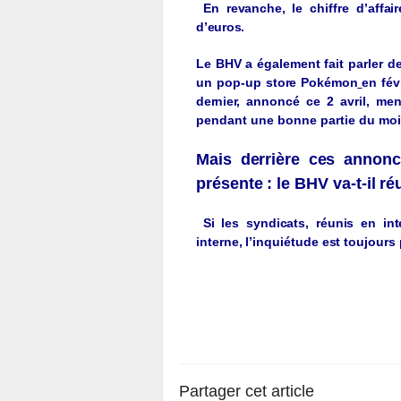
En
r
e
van
c
h
e
,
le
chiffre
d’affai
d’e
ur
os
.
L
e
BHV a
é
g
alement
fait parler d
un pop-up
sto
r
e
Pokémo
n
en
f
é
v
de
rn
ie
r,
annoncé
ce
2
a
v
ril
,
men
pendant une bonne partie du
moi
Mais
derrière
ces
annonc
présente
: le BHV
va
-t-il
ré
Si les
s
y
ndicats
,
réunis
en
int
interne
,
l’inquiétude
est
tou
j
ours
Partager cet article