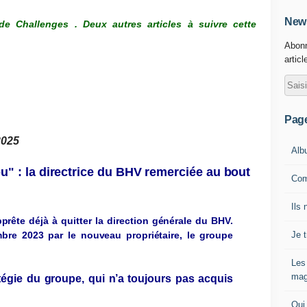
News
t de Challenges .
Deux autres articles à suivre cette
Abonn
articl
Pag
2025
Alb
u" : la
dir
ect
ri
ce
du
BHV
r
e
m
e
r
c
i
ée
a
u
bo
u
t
Com
Ils 
pprête
déjà à
quitter
la
direction
g
énérale
du
BHV
.
Je 
bre
2023 par le
nou
v
eau
propriétaire
,
le
g
roupe
Les
mag
té
g
ie
du
g
roupe
,
qui
n
’
a
tou
j
ours
pas
acquis
Qui