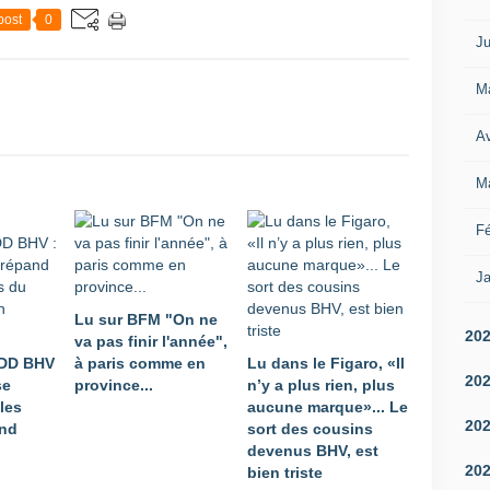
post
0
Ju
M
Av
M
Fé
Ja
Lu sur BFM "On ne
20
va pas finir l'année",
JDD BHV
à paris comme en
Lu dans le Figaro, «Il
20
se
province...
n’y a plus rien, plus
les
aucune marque»... Le
20
and
sort des cousins
devenus BHV, est
20
bien triste