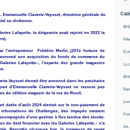
Caté
s
.
Emmanuelle
Cl
av
e
r
ie-Ve
y
sset
,
directrice
g
énérale
du
tiré
sa
r
é
v
é
r
e
n
ce
.
BHV
leries
Lafay
ette
,
la
dir
ig
eante
ava
it
re
j
oint
en 2022 la
ns
).
Fêt
par
l’e
n
t
r
ep
r
e
n
e
ur
Frédéric
Merlin
(207e
fortune
de
Ech
annoncé
son
acquisition
du
fonds
de
commerce
du
Galeries
Lafay
ette
–,
l’expe
r
te
des
g
rands
ma
g
asins
Lu 
n
e
.
BHV
v
e
r
ie-Ve
y
sset
de
v
rait
être
annoncé
dans les
prochains
part
d’Emmanuelle
Cl
av
e
r
ie-Ve
y
sset
ne
rassure
pas
Ran
ues
du
célèbre
ma
g
asin
de la rue de
Ri
v
ol
i.
Liv
art
datée
d’
a
o
û
t
2024 alertait sur le non-paiement de
s
informations
de
Challen
g
es
,
des
impa
y
és
seraient
Fra
ccompa
g
nés
d’une
g
estion
à flux
tendue
des
stocks
.
ros
du deal financier
av
ec
les Galeries
Lafay
ette
–
n
’
a
Art
ctée
.
Reportée
plusieurs
fois
,
la
promesse
de
v
ente