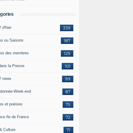
gories
 d'hier
339
es ou Saisons
187
os des membres
129
dans la Presse
101
 news
99
donnée-Week-end
87
res et poésies
75
nce Ile de France
72
 & Culture
71