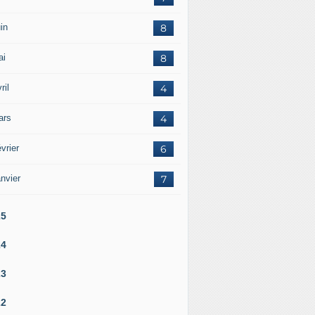
in
8
ai
8
ril
4
ars
4
vrier
6
nvier
7
25
24
23
22