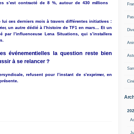
res
s’est
contracté
de 8 %,
autour
de 430
millions
Fra
Pass
e lui
ces
derniers mois à
tra
v
ers
différentes
initiati
v
es
:
r
ie
r,
un
autre
dédié à
l’histoire
de TF1 en
mars
…
Et un
Div
é par
l’influenceuse
L
ena
Situations, qui
s’installera
s
.
Ani
es
é
v
énementielles
la
question
r
este
bien
Ast
ussir
à se
relancer
?
San
ers
y
ndicale
,
refusent
pour
l’instant
de
s’e
x
p
r
ime
r,
en
p
r
ése
n
te
.
Cin
Arch
20
A
Ju