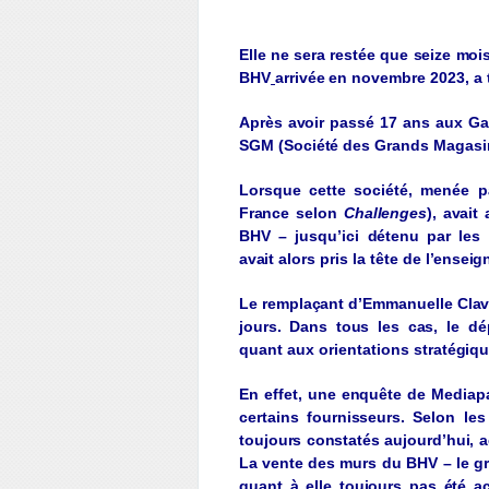
Elle
ne
sera
restée
que
seize
moi
BHV
arri
v
ée
en
no
v
embre
2023,
a 
Après
av
oi
r
passé
17 ans aux Ga
SGM
(
Société
des
Grands
Ma
g
asi
L
orsque
cette
société
,
menée 
F
ran
ce
selon
Challen
g
es
),
ava
it
BHV – jusqu’ici
détenu
par les 
ava
it
alors pris la
tête
de
l’e
n
sei
g
L
e
remplaçant
d’Emmanuelle
Cl
a
jo
urs
.
Dans
tous
les
cas
,
le dé
quant aux orientations
straté
g
iq
En
effet
,
une
enquête
de Mediap
certains
fournisseurs
.
Selon le
tou
j
ours
constatés
au
j
ourd’hui
,
a
L
a
v
ente
des murs du BHV – le
g
quant à
elle
tou
j
ours
pas
été
a