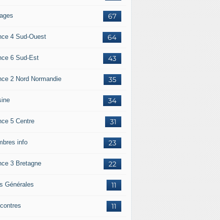
ages
67
nce 4 Sud-Ouest
64
nce 6 Sud-Est
43
nce 2 Nord Normandie
35
sine
34
nce 5 Centre
31
bres info
23
nce 3 Bretagne
22
os Générales
11
contres
11