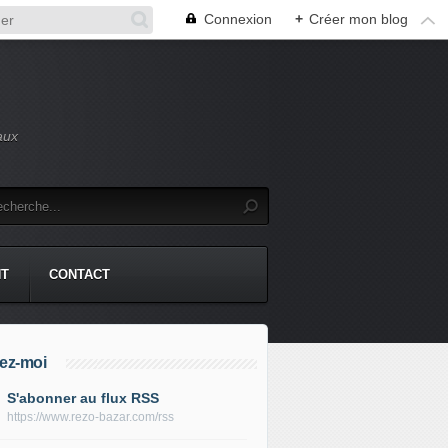
Connexion
+
Créer mon blog
aux
NT
CONTACT
ez-moi
S'abonner au flux RSS
https://www.rezo-bazar.com/rss