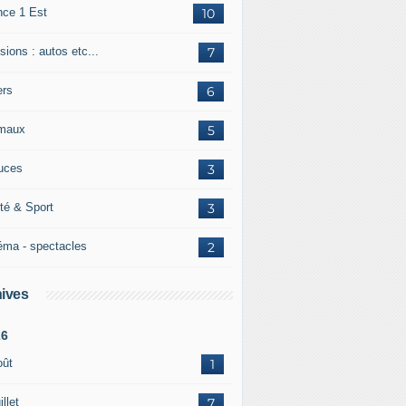
nce 1 Est
10
ions : autos etc...
7
ers
6
maux
5
uces
3
té & Sport
3
éma - spectacles
2
ives
26
oût
1
illet
7