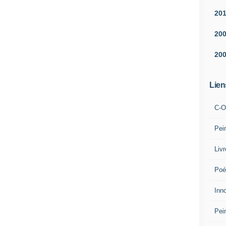
20
20
20
Lien
C-O
Pei
Liv
Poé
Inn
Pei